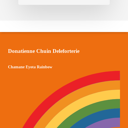
Donatienne Chuin Deleforterie
Chamane Eyota Rainbow