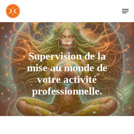
Skip
Men
to
main
content
Stage
Supervision de la
mise au monde de
votre activité
professionnelle.